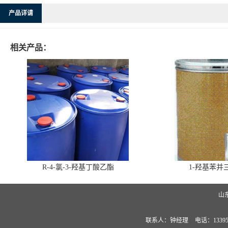
产品详请
相关产品：
R-4-氯-3-羟基丁酸乙酯
1-羟基苯并三
山
联系人：钟经理
电话：13395