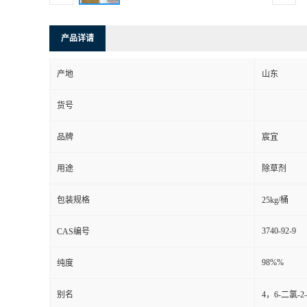
产品详请
产地
山东
货号
品牌
宸宜
用途
除草剂
包装规格
25kg/桶
3740-92-9
CAS编号
98%%
纯度
别名
4，6-二氯-