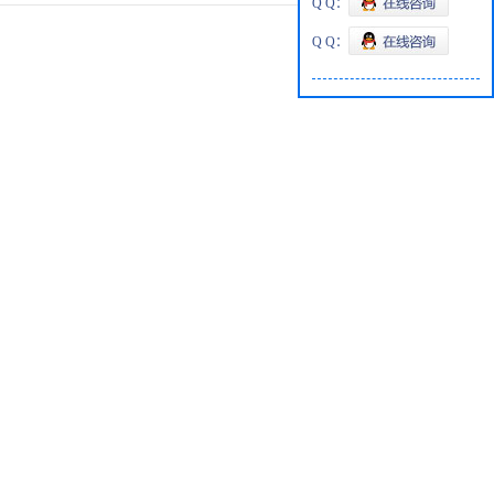
Q Q：
Q Q：