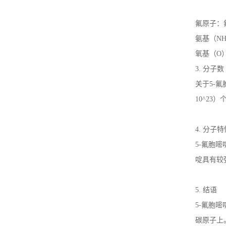
氟原子：
氨基（
NH
氧基（
O
3.
分子数
关于
5-
氟
10^23
）
4.
分子特
5-
氟胞嘧
啶具有较
5.
结语
5-
氟胞嘧
碳原子上