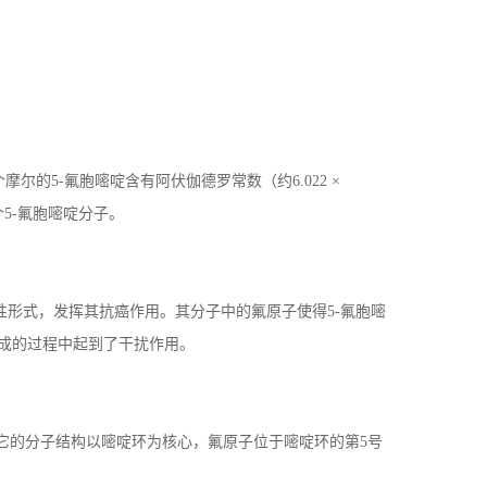
个摩尔的
5-
氟胞嘧啶含有阿伏伽德罗常数（约
6.022
×
个
5-
氟胞嘧啶分子。
性形式，发挥其抗癌作用。其分子中的氟原子使得
5-
氟胞嘧
成的过程中起到了干扰作用。
它的分子结构以嘧啶环为核心，氟原子位于嘧啶环的第
5
号
。