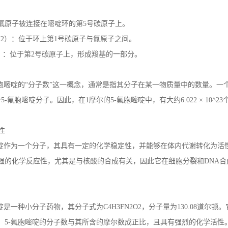
氟原子被连接在嘧啶环的第
5
号碳原子上。
2
）：位于环上第
1
号碳原子与氮原子之间。
）：位于第
2
号碳原子上，形成羧基的一部分。
胞嘧啶的“分子数”这一概念，通常是指其分子在某一物质量中的数量。一
个
5-
氟胞嘧啶分子。因此，在
1
摩尔的
5-
氟胞嘧啶中，有大约
6.022
×
10^23
性
啶作为一个分子，其具有一定的化学稳定性，并能够在体内代谢转化为活
强的化学反应性，尤其是与核酸的合成有关，因此它在细胞分裂和
DNA
合
啶是一种小分子药物，其分子式为
C4H3FN2O2
，分子量为
130.08
道尔顿。
。
5-
氟胞嘧啶的分子数与其所含的摩尔数成正比，且具有强烈的化学活性