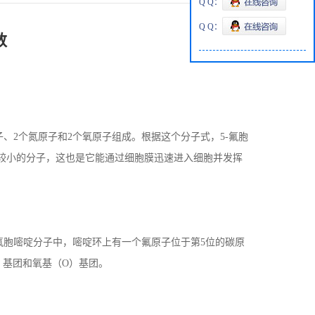
Q Q：
Q Q：
数
子、
2
个氮原子和
2
个氧原子组成。根据这个分子式，
5-
氟胞
较小的分子，这也是它能通过细胞膜迅速进入细胞并发挥
氟胞嘧啶分子中，嘧啶环上有一个氟原子位于第
5
位的碳原
）基团和氧基（
O
）基团。