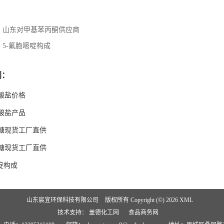
：
山东对甲基苯丙酮供应商
：
5-氟胞嘧啶构成
闻：
酸盐价格
酸盐产品
糖现货工厂直供
糖现货工厂直供
啶构成
山东宸宜环保科技有限公司
版权所有 Copyright (©) 2026
XML
技术支持：
盖德化工网
食品商务网