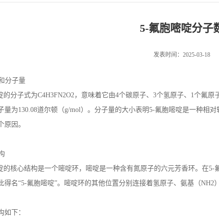
5-氟胞嘧啶分子
发表时间：2025-03-18
和分子量
啶的分子式为
C4H3FN2O2
，意味着它由
4
个碳原子、
3
个氢原子、
1
个氟原
子量为
130.08
道尔顿（
g/mol
）。分子量的大小表明
5-
氟胞嘧啶是一种相对
个原因。
构
啶的核心结构是一个嘧啶环，嘧啶是一种含有氮原子的六元芳香环。在
5-
此得名“
5-
氟胞嘧啶”。嘧啶环的其他位置分别连接着氢原子、氨基（
NH2
构如下：