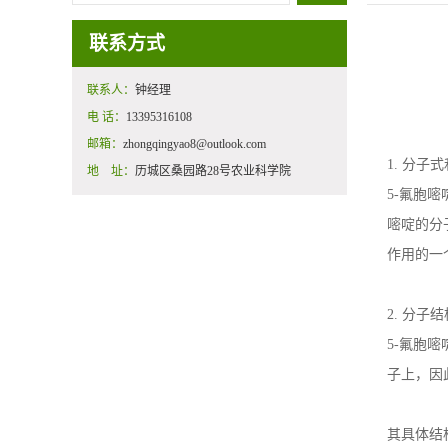
联系方式
联系人：
钟经理
电 话：
13395316108
邮箱：
zhongqingyao8@outlook.com
1.
分子式
地 址：
历城区桑园路28号农业科学院
5-
氟胞嘧
嘧啶的分
作用的一
2.
分子结
5-
氟胞嘧
子上，因
其具体结