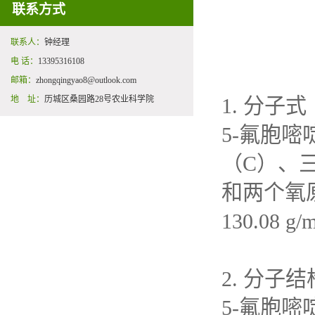
联系方式
联系人：
钟经理
电 话：
13395316108
邮箱：
zhongqingyao8@outlook.com
地 址：
历城区桑园路28号农业科学院
1.
分子式
5-
氟胞嘧
（
C
）、
和两个氧
130.08 g/
2.
分子结
5-
氟胞嘧